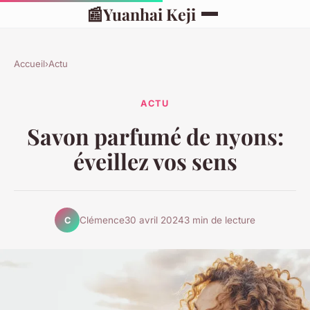
📰
Yuanhai Keji
Accueil
›
Actu
ACTU
Savon parfumé de nyons:
éveillez vos sens
Clémence
30 avril 2024
3 min de lecture
C