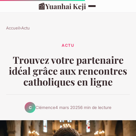
📰
Yuanhai Keji
Accueil
›
Actu
ACTU
Trouvez votre partenaire
idéal grâce aux rencontres
catholiques en ligne
Clémence
4 mars 2025
6 min de lecture
C