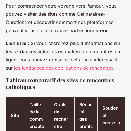
Pour commencer votre voyage vers l'amour, vous
pouvez visiter des sites comme Celibataires-
Chretiens et découvrir comment ces plateformes
peuvent vous aider à trouver
votre âme sœur
.
Lien utile :
Si vous cherchez plus d'informations sur
les tendances actuelles en matière de rencontres en
ligne, vous pouvez consulter cet article intéressant
sur
les tendances des applications de rencontres
.
Tableau comparatif des sites de rencontres
catholiques
Taille
Outils
Sécur
Soutien
de la
de
ité
Site
et
comm
recher
des
conseils
unauté
che
profils