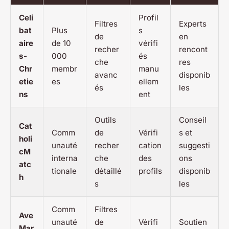
Celi
Profil
Filtres
Experts
bat
Plus
s
de
en
aire
de 10
vérifi
recher
rencont
s-
000
és
che
res
Chr
membr
manu
avanc
disponib
etie
es
ellem
és
les
ns
ent
Outils
Conseil
Cat
Comm
de
Vérifi
s et
holi
unauté
recher
cation
suggesti
cM
interna
che
des
ons
atc
tionale
détaillé
profils
disponib
h
s
les
Comm
Filtres
Ave
unauté
de
Vérifi
Soutien
Mar