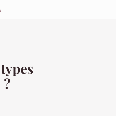
g
 types
 ?