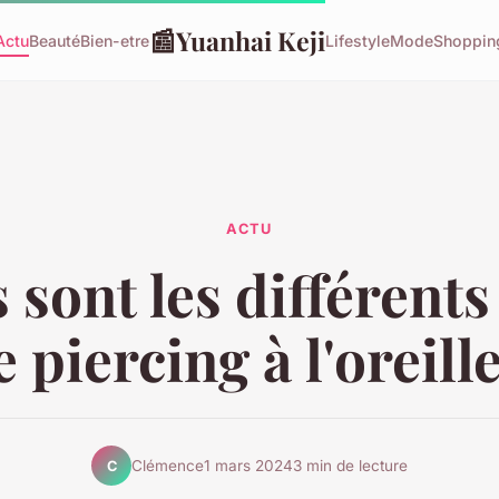
📰
Yuanhai Keji
Actu
Beauté
Bien-etre
Lifestyle
Mode
Shoppin
ACTU
 sont les différents
e piercing à l'oreille
Clémence
1 mars 2024
3 min de lecture
C