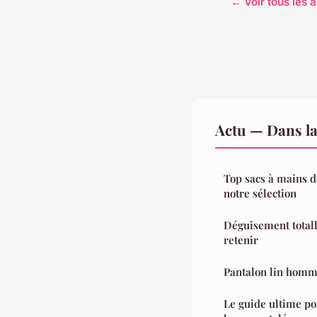
← Voir tous les a
Actu — Dans l
Top sacs à mains de
notre sélection
Déguisement totally
retenir
Pantalon lin homme
Le guide ultime po