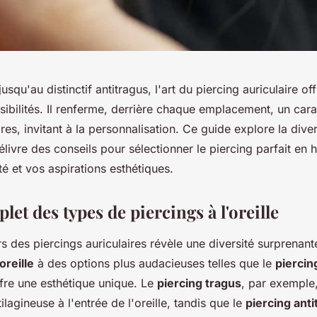
usqu'au distinctif antitragus, l'art du piercing auriculaire of
ibilités. Il renferme, derrière chaque emplacement, un carac
pres, invitant à la personnalisation. Ce guide explore la dive
élivre des conseils pour sélectionner le piercing parfait en
ité et vos aspirations esthétiques.
et des types de piercings à l'oreille
rs des piercings auriculaires révèle une diversité surprenant
oreille
à des options plus audacieuses telles que le
piercin
re une esthétique unique. Le
piercing tragus
, par exemple,
tilagineuse à l'entrée de l'oreille, tandis que le
piercing ant