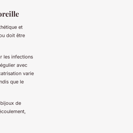
reille
thétique et
ou doit être
r les infections
régulier avec
atrisation varie
ndis que le
 bijoux de
'écoulement,