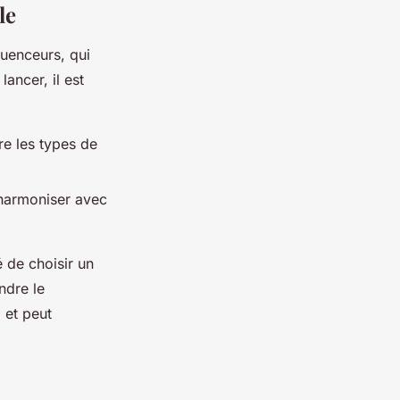
le
luenceurs, qui
lancer, il est
re les types de
s'harmoniser avec
 de choisir un
ndre le
 et peut