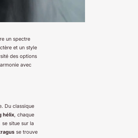
fre un spectre
tère et un style
rsité des options
 harmonie avec
e. Du classique
g hélix
, chaque
 se situe sur la
itragus
se trouve