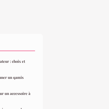
teur : choix et
onner un qamis
ur un accessoire à