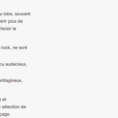
u lobe, souvent
érir plus de
hoisir le
 rook, ne sont
 ou audacieux,
rtilagineux,
e et
 sélection de
rçage.