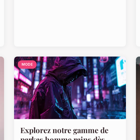
MODE
Explorez notre gamme de
parkas homme rains dès