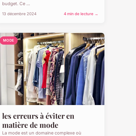
budget. Ce ...
13 décembre 2024
4 min de lecture →
MODE
les erreurs à éviter en
matière de mode
La mode est un domaine complexe où