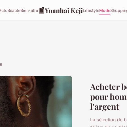
📰
Yuanhai Keji
Actu
Beauté
Bien-etre
Lifestyle
Mode
Shoppin
e
Acheter bo
pour homme
l'argent
La sélection de 