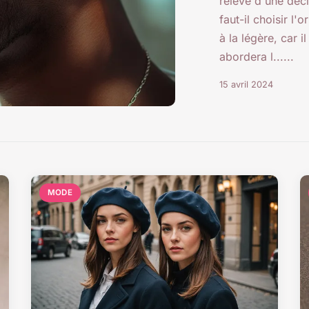
relève d'une déci
faut-il choisir l'
à la légère, car i
abordera l......
15 avril 2024
MODE