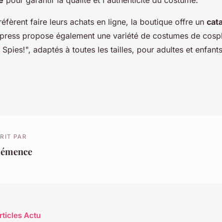
é
pour garantir la qualité et l'authenticité du costume.
éfèrent faire leurs achats en ligne, la boutique offre un
cat
xpress propose également une variété de costumes de cosp
 Spies!", adaptés à toutes les tailles, pour adultes et enfants
RIT PAR
lémence
rticles Actu