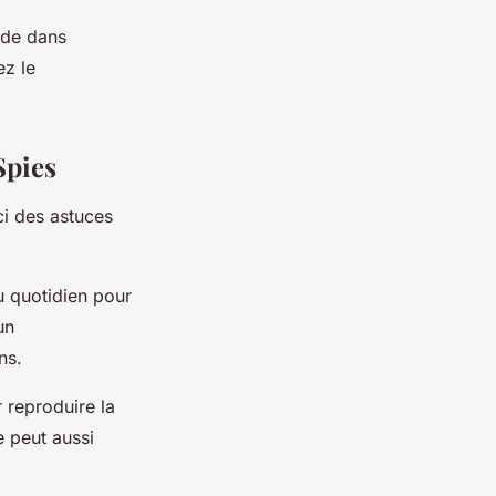
ide dans
ez le
Spies
ci des astuces
u quotidien pour
un
ns.
 reproduire la
e peut aussi