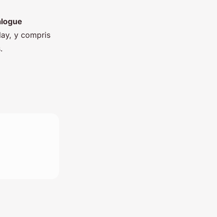
alogue
lay, y compris
.