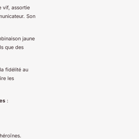
vif, assortie
municateur. Son
mbinaison jaune
ls que des
a fidélité au
ire les
les
:
héroïnes.