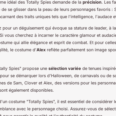
ume idéal des Totally Spies demande de la
précision
. Les f
té de se glisser dans la peau de leurs personnages favoris :
carnant des traits uniques tels que l'intelligence, l'audace e
z pour un déguisement qui évoque sa stature de leader, à la f
 Si vous cherchez à incarner le caractère glamour et audac
stume qui allie élégance et esprit de combat. Et pour celles 
gilité, le costume d'
Alex
reflète parfaitement son image spor
tally Spies" propose une
sélection variée
de tenues inspiré
 pour se démarquer lors d'Halloween, de carnavals ou de s
mes de Sam, Clover et Alex, des versions pour les personn
 sont également disponibles.
d'un costume "Totally Spies", il est essentiel de considérer l
semblance avec le personnage choisi. Assurez-vous de sélect