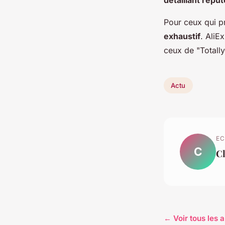
détaillant réput
Pour ceux qui pr
exhaustif
. AliE
ceux de "Totally
Actu
EC
C
C
← Voir tous les a