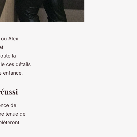
 ou Alex.
at
oute la
e ces détails
e enfance.
réussi
sence de
Une tenue de
pléteront