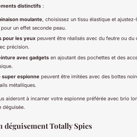
éments distinctifs
:
inaison moulante
, choisissez un tissu élastique et ajustez-
pour un effet seconde peau.
 pour les yeux
peuvent être réalisés avec du feutre ou du c
c précision.
einture avec gadgets
en ajoutant des pochettes et des acc
sique.
e super espionne
peuvent être imitées avec des bottes noi
ils métalliques.
s aideront à incarner votre espionne préférée avec brio lor
e déguisée.
n déguisement Totally Spies