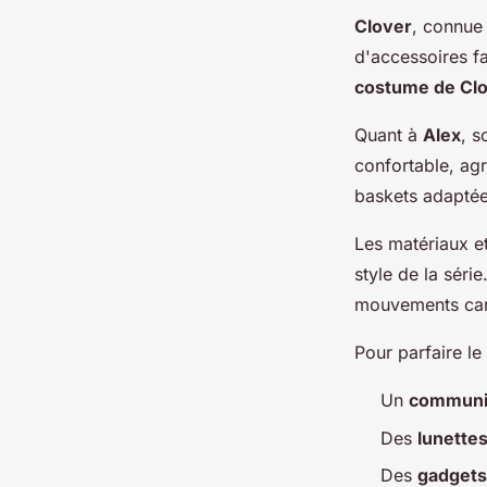
Clover
, connue 
d'accessoires f
costume de Cl
Quant à
Alex
, s
confortable, ag
baskets adaptées
Les matériaux et
style de la séri
mouvements cara
Pour parfaire l
Un
communi
Des
lunette
Des
gadgets