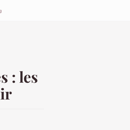
g
 : les
ir