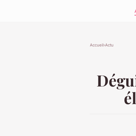
Accueil
›
Actu
Dégui
é