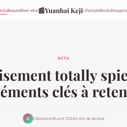
📰
Yuanhai Keji
Actu
Beauté
Bien-etre
Lifestyle
Mode
Shoppin
ACTU
sement totally spies
léments clés à reten
Clémence
18 avril 2024
3 min de lecture
C