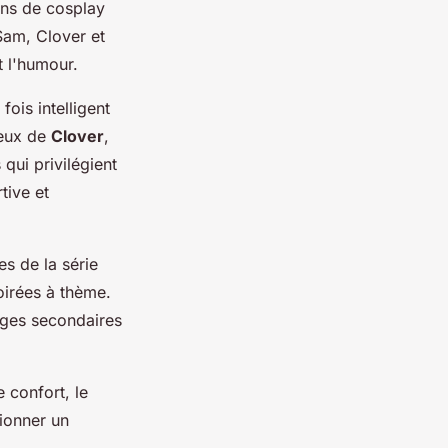
ans de cosplay
 Sam, Clover et
t l'humour.
ois intelligent
ieux de
Clover
,
qui privilégient
tive et
es de la série
oirées à thème.
ages secondaires
e confort, le
ionner un