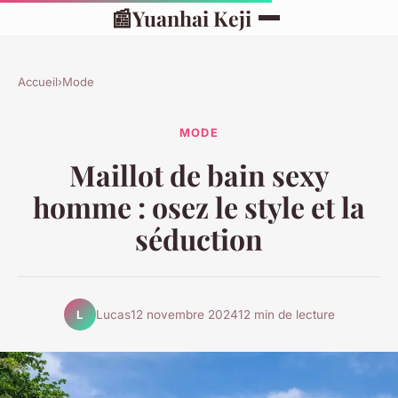
📰
Yuanhai Keji
Accueil
›
Mode
MODE
Maillot de bain sexy
homme : osez le style et la
séduction
Lucas
12 novembre 2024
12 min de lecture
L