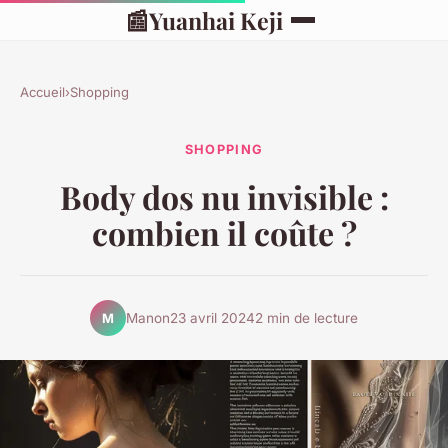
📰
Yuanhai Keji
Accueil
›
Shopping
SHOPPING
Body dos nu invisible :
combien il coûte ?
Manon
23 avril 2024
2 min de lecture
M