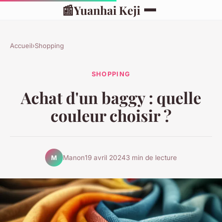
📰
Yuanhai Keji
Accueil
›
Shopping
SHOPPING
Achat d'un baggy : quelle
couleur choisir ?
Manon
19 avril 2024
3 min de lecture
M