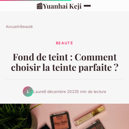
📰
Yuanhai Keji
Accueil
›
Beauté
BEAUTÉ
Fond de teint : Comment
choisir la teinte parfaite ?
Laure
6 décembre 2023
5 min de lecture
L