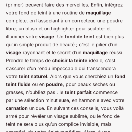
(primer) peuvent faire des merveilles. Enfin, intégrez
votre fond de teint à une routine de
maquillage
complète, en l’associant à un correcteur, une poudre
libre, un blush et un highlighter pour sculpter et
illuminer votre
visage
. Un
fond de teint
est bien plus
qu’un simple produit de beauté ; c’est le pilier d’un
visage
rayonnant et le secret d’un
maquillage
réussi.
Prendre le temps de
choisir la teinte
idéale, c’est
s’assurer d’un rendu impeccable qui transcendera
votre
teint naturel
. Alors que vous cherchiez un
fond
teint fluide
ou en
poudre
, pour peaux sèches ou
grasses, n’oubliez pas : le
teint parfait
commence
par une sélection minutieuse, en harmonie avec votre
carnation
unique. En suivant ces conseils, vous voilà
armé pour révéler un visage sublimé, où le fond de
teint ne sera plus qu’un complice invisible, mais
essentiel, de votre éclat quotidien. Alors, à vos